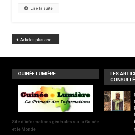
Lire la suite
Navigation
Articles plus anciens
des
articles
GUINÉE LUMIÈRE
LES ARTIC
CONSULTÉ
Site d’informations générales sur la Guinée
et le Monde