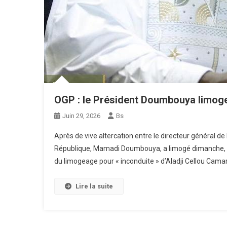
OGP : le Président Doumbouya limoge 
Juin 29, 2026
Bs
Après de vive altercation entre le directeur général de 
République, Mamadi Doumbouya, a limogé dimanche, 28 
du limogeage pour « inconduite » d’Aladji Cellou Cama
Lire la suite