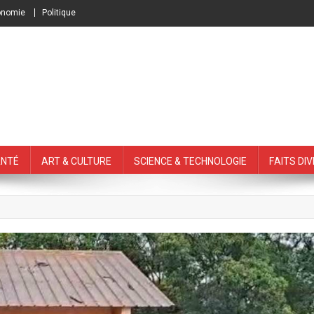
onomie
Politique
nté
Art & Culture
Science & Technologie
Faits Di