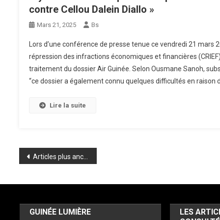
contre Cellou Dalein Diallo »
Mars 21, 2025
Bs
Lors d’une conférence de presse tenue ce vendredi 21 mars 20
répression des infractions économiques et financières (CRIEF) a
traitement du dossier Air Guinée. Selon Ousmane Sanoh, subst
“ce dossier a également connu quelques difficultés en raison d
Lire la suite
Navigation
Articles plus anciens
des
articles
GUINÉE LUMIÈRE
LES ARTIC