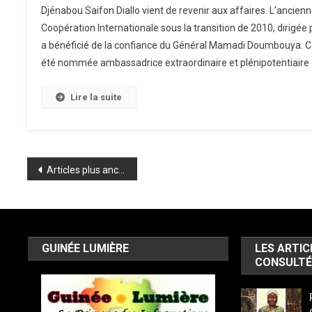
Djénabou Saifon Diallo vient de revenir aux affaires. L’ancienn
Coopération Internationale sous la transition de 2010, dirigée
a bénéficié de la confiance du Général Mamadi Doumbouya. Ce
été nommée ambassadrice extraordinaire et plénipotentiaire 
Lire la suite
Navigation
Articles plus anciens
des
articles
GUINÉE LUMIÈRE
LES ARTIC
CONSULTÉ