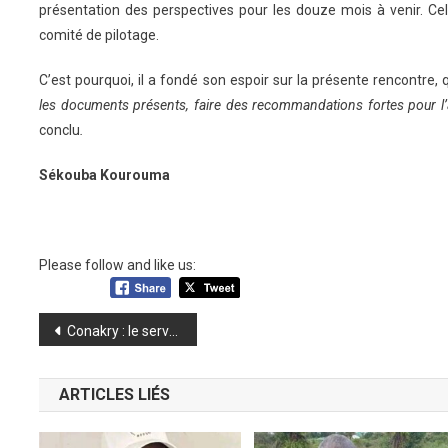
présentation des perspectives pour les douze mois à venir. C
comité de pilotage.
C’est pourquoi, il a fondé son espoir sur la présente rencontre, q
les documents présents, faire des recommandations fortes pour l’a
conclu
.
Sékouba Kourouma
Please follow and like us:
Navigation
Conakry : le service de santé de la Police inauguré
de
ARTICLES LIÉS
l’article