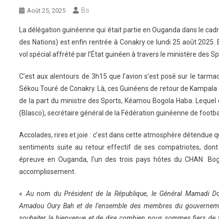
Bs
Août 25, 2025
La délégation guinéenne qui était partie en Ouganda dans le ca
des Nations) est enfin rentrée à Conakry ce lundi 25 août 2025. E
vol spécial affrété par l’État guinéen à travers le ministère des Sp
C’est aux alentours de 3h15 que l’avion s’est posé sur le tarma
Sékou Touré de Conakry. Là, ces Guinéens de retour de Kampala o
de la part du ministre des Sports, Kéamou Bogola Haba. Lequel
(Blasco), secrétaire général de la Fédération guinéenne de footbal
Accolades, rires et joie : c’est dans cette atmosphère détendue q
sentiments suite au retour effectif de ses compatriotes, dont
épreuve en Ouganda, l’un des trois pays hôtes du CHAN. Bog
accomplissement.
«
Au nom du Président de la République, le Général Mamadi D
Amadou Oury Bah et de l’ensemble des membres du gouvernement
souhaiter la bienvenue et de dire combien nous sommes fiers de v