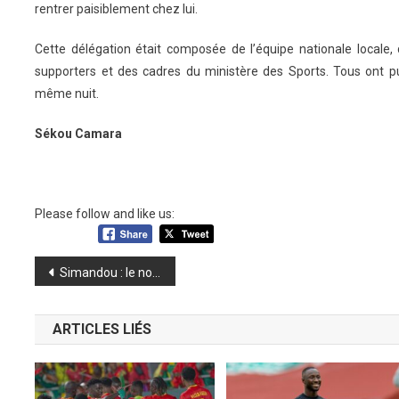
rentrer paisiblement chez lui.
Cette délégation était composée de l’équipe nationale locale, 
supporters et des cadres du ministère des Sports. Tous ont p
même nuit.
Sékou Camara
Please follow and like us:
Navigation
Simandou : le nouveau CEO de Rio Tinto le Général Doumbouya
de
ARTICLES LIÉS
l’article