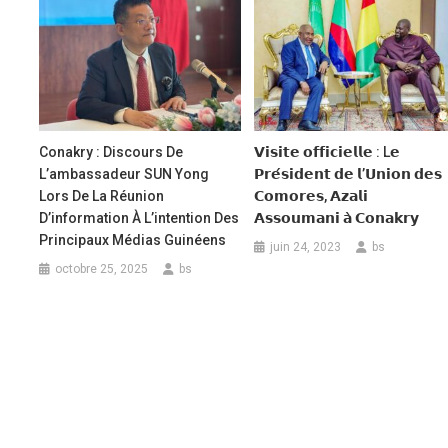
Conakry : Discours De
𝗩𝗶𝘀𝗶𝘁𝗲 𝗼𝗳𝗳𝗶𝗰𝗶𝗲𝗹𝗹𝗲 : L𝗲
L’ambassadeur SUN Yong
𝗣𝗿𝗲́𝘀𝗶𝗱𝗲𝗻𝘁 𝗱𝗲 𝗹’𝗨𝗻𝗶𝗼𝗻 𝗱𝗲𝘀
Lors De La Réunion
𝗖𝗼𝗺𝗼𝗿𝗲𝘀, 𝗔𝘇𝗮𝗹𝗶
D’information À L’intention Des
𝗔𝘀𝘀𝗼𝘂𝗺𝗮𝗻𝗶 𝗮̀ 𝗖𝗼𝗻𝗮𝗸𝗿𝘆
Principaux Médias Guinéens
juin 24, 2023
bs
octobre 25, 2025
bs