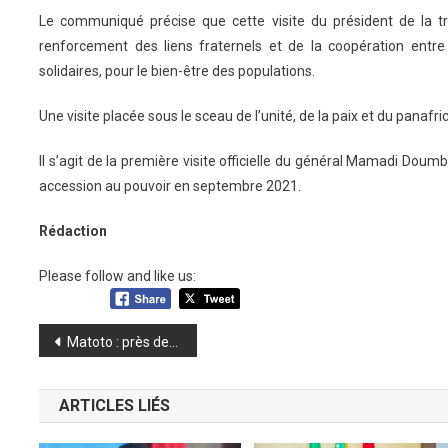
Le communiqué précise que cette visite du président de la tra
renforcement des liens fraternels et de la coopération entre
solidaires, pour le bien-être des populations.
Une visite placée sous le sceau de l’unité, de la paix et du panafr
Il s’agit de la première visite officielle du général Mamadi Doum
accession au pouvoir en septembre 2021.
Rédaction
Please follow and like us:
Navigation
Matoto : près de 24 000 candidats au BEPC
de
ARTICLES LIÉS
l’article