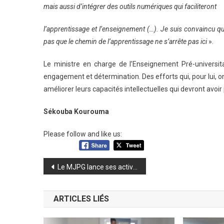
mais aussi d’intégrer des outils numériques qui faciliteront
l’apprentissage et l’enseignement (…). Je suis convaincu qu
pas que le chemin de l’apprentissage ne s’arrête pas ici
».
Le ministre en charge de l’Enseignement Pré-universita
engagement et détermination. Des efforts qui, pour lui, o
améliorer leurs capacités intellectuelles qui devront avoir
Sékouba Kourouma
Please follow and like us:
Navigation
Le MJPG lance ses activités en soutien au Général Doumbouya
de
ARTICLES LIÉS
l’article