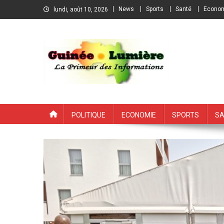
Skip
News
Sports
Santé
Econo
lundi, août 10, 2026
to
content
Guinée Lumière
Portail d'information guinéen
Politique
Economie
Sports
Sa