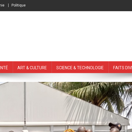
mie
Politique
nté
Art & Culture
Science & Technologie
Faits Di