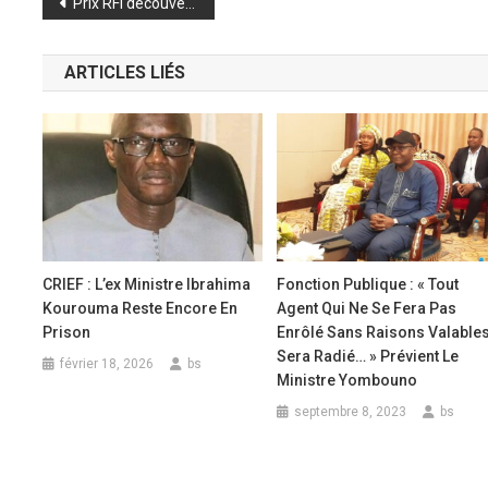
Navigation
Prix RFI découvertes 2025 : la Guinéenne Marie Tolno « Rima Queen », nouvelle lauréate
de
ARTICLES LIÉS
l’article
CRIEF : L’ex Ministre Ibrahima
Fonction Publique : « Tout
Kourouma Reste Encore En
Agent Qui Ne Se Fera Pas
Prison
Enrôlé Sans Raisons Valables
Sera Radié… » Prévient Le
février 18, 2026
bs
Ministre Yombouno
septembre 8, 2023
bs