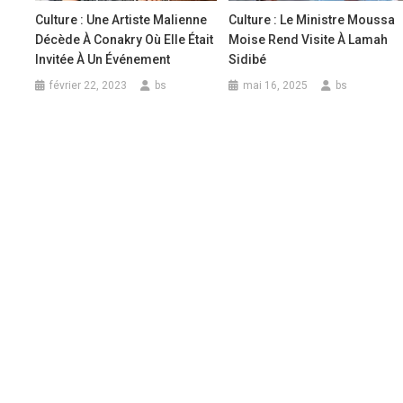
Culture : Une Artiste Malienne
Culture : Le Ministre Moussa
Décède À Conakry Où Elle Était
Moise Rend Visite À Lamah
Invitée À Un Événement
Sidibé
février 22, 2023
bs
mai 16, 2025
bs