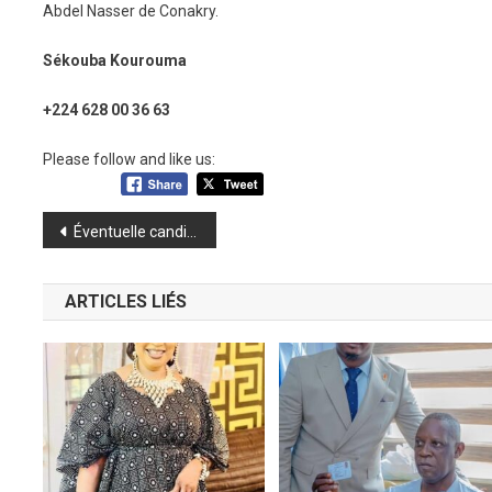
Abdel Nasser de Conakry.
Sékouba Kourouma
+224 628 00 36 63
Please follow and like us:
Navigation
Éventuelle candidature du Général Doumbouya : Ousmane Gaoual magnifie les acquis du CNRD et son Président
de
ARTICLES LIÉS
l’article