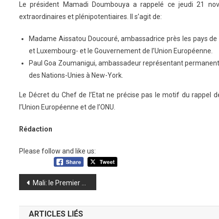
Le président Mamadi Doumbouya a rappelé ce jeudi 21 n
extraordinaires et plénipotentiaires. Il s’agit de:
Madame Aissatou Doucouré, ambassadrice près les pays de l
et Luxembourg- et le Gouvernement de l’Union Européenne.
Paul Goa Zoumanigui, ambassadeur représentant permanent 
des Nations-Unies à New-York.
Le Décret du Chef de l’Etat ne précise pas le motif du rappel 
l’Union Européenne et de l’ONU.
Rédaction
Please follow and like us:
Navigation
Mali: le Premier ministre Choguel Maïga et son gouvernement limogés par Gl Goita
de
ARTICLES LIÉS