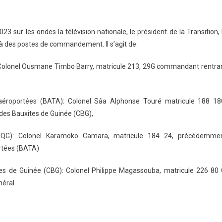
 sur les ondes la télévision nationale, le président de la Transition, 
 des postes de commandement. Il s’agit de:
: Colonel Ousmane Timbo Barry, matricule 213, 29G commandant rentra
éroportées (BATA): Colonel Sâa Alphonse Touré matricule 188 18
des Bauxites de Guinée (CBG),
BQG): Colonel Karamoko Camara, matricule 184 24, précédemme
rtées (BATA)
tes de Guinée (CBG): Colonel Philippe Magassouba, matricule 226 80 
éral.