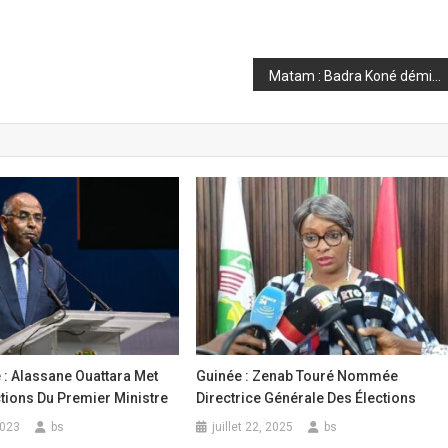
Matam : Badra Koné démissionne de son poste de vice-maire
e : Alassane Ouattara Met
Guinée : Zenab Touré Nommée
tions Du Premier Ministre
Directrice Générale Des Élections
2023
bs
juillet 22, 2025
bs