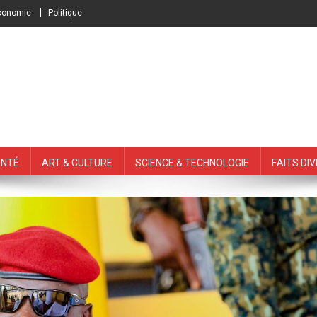
conomie
Politique
nté
Art & Culture
Science & Technologie
Faits Di