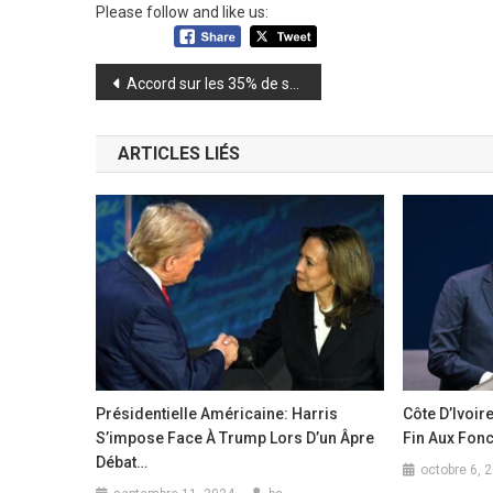
Please follow and like us:
Navigation
Accord sur les 35% de salaire : ce que le ministre Mory Condé et le syndicaliste Kader Camara ont dit
de
ARTICLES LIÉS
l’article
Présidentielle Américaine: Harris
Côte D’Ivoir
S’impose Face À Trump Lors D’un Âpre
Fin Aux Fonc
Débat…
octobre 6, 