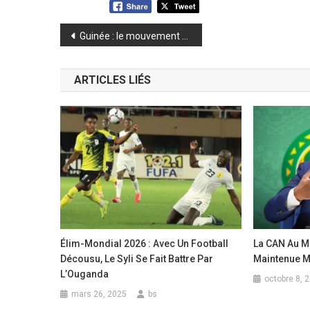
Navigation
Guinée : le mouvement syndical suspend la grève et ouvre un couloir de négociations
de
ARTICLES LIÉS
l’article
Élim-Mondial 2026 : Avec Un Football
La CAN Au Ma
Décousu, Le Syli Se Fait Battre Par
Maintenue 
L’Ouganda
octobre 8, 
mars 26, 2025
bs