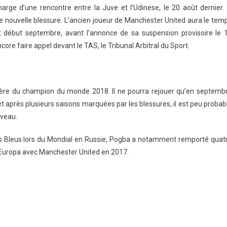
arge d’une rencontre entre la Juve et l’Udinese, le 20 août dernier.
 une nouvelle blessure. L’ancien joueur de Manchester United aura le tem
t début septembre, avant l’annonce de sa suspension provisoire le 
re faire appel devant le TAS, le Tribunal Arbitral du Sport.
rière du champion du monde 2018. Il ne pourra rejouer qu’en septemb
 et après plusieurs saisons marquées par les blessures, il est peu probab
iveau.
es Bleus lors du Mondial en Russie, Pogba a notamment remporté quat
ue Europa avec Manchester United en 2017.