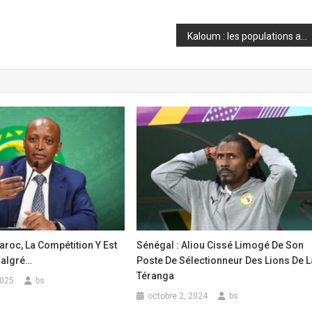
Kaloum : les populations attirent l’attention du CNRD sur leurs difficultés
roc, La Compétition Y Est
Sénégal : Aliou Cissé Limogé De Son
Malgré…
Poste De Sélectionneur Des Lions De L
Téranga
2025
bs
octobre 2, 2024
bs