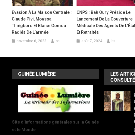
Evasion À La Maison Centrale :
CNPS : Bah Oury Préside Le
Claude Pivi, Moussa
Lancement De La Couverture
Thiégboro Et Blaise Gomou
Médicale Des Agents De L’Éta
Radiés De L’armée
Et Retraités
novembre 6, 2023
bs
août 7, 2024
bs
GUINÉE LUMIÈRE
LES ARTIC
CONSULTÉ
Site d’informations générales sur la Guinée
et le Monde