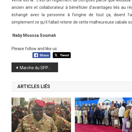
ancien ami et collaborateur à bénéficier d’avantages liés au r
échangé avec la personne à l’origine de tout ça, disent l’a
simplement ce qu’il fallait retenir de cette malheureuse cabale 
Naby Moussa Soumah
Please follow and like us:
Navigation
Marche du SPPG : Pendessa et plusieurs journalistes arrêtés et déposés au commissariat central de Police de Kaloum
de
ARTICLES LIÉS
l’article