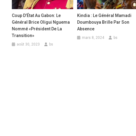
Coup D’État Au Gabon: Le
Kindia : Le Général Mamadi
Général Brice Oligui Nguema
Doumbouya Brille Par Son
Nommé «président De La
Absence
Transition»
mars 8, 2024
bs
août 30, 2023
bs