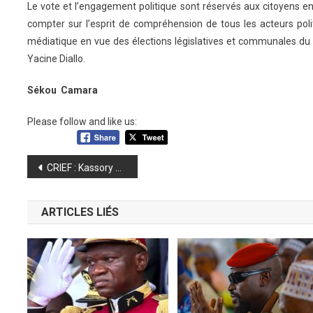
Le vote et l’engagement politique sont réservés aux citoyens e
compter sur l’esprit de compréhension de tous les acteurs po
médiatique en vue des élections législatives et communales du
Yacine Diallo.
Sékou Camara
Please follow and like us:
Navigation
CRIEF : Kassory Fofana sera entendu sur son lit de malade (chambre des appels)
de
ARTICLES LIÉS
l’article