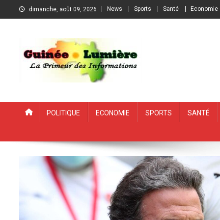
Skip
News
Sports
Santé
Economie
dimanche, août 09, 2026
to
content
Guinée Lumière
Portail d'information guinéen
Politique
Economie
Sports
Santé