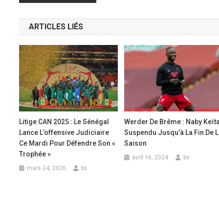
de
ARTICLES LIÉS
l’article
Litige CAN 2025 : Le Sénégal
Werder De Brême : Naby Keït
Lance L’offensive Judiciaire
Suspendu Jusqu’à La Fin De 
Ce Mardi Pour Défendre Son «
Saison
Trophée »
avril 16, 2024
bs
mars 24, 2026
bs