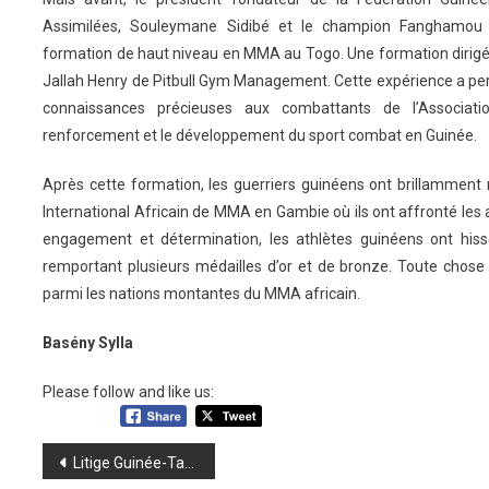
Assimilées, Souleymane Sidibé et le champion Fanghamou
formation de haut niveau en MMA au Togo. Une formation dirigé
Jallah Henry de Pitbull Gym Management. Cette expérience a per
connaissances précieuses aux combattants de l’Associa
renforcement et le développement du sport combat en Guinée.
Après cette formation, les guerriers guinéens ont brillamment 
International Africain de MMA en Gambie où ils ont affronté les 
engagement et détermination, les athlètes guinéens ont hiss
remportant plusieurs médailles d’or et de bronze. Toute chose 
parmi les nations montantes du MMA africain.
Basény Sylla
Please follow and like us:
Navigation
Litige Guinée-Tanzanie: le jury d’appel a tranché en faveur de laTanzanie