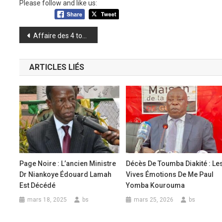
Please follow and like us:
Navigation
Affaire des 4 tonnes d’or : Tidiane Koita et les responsables de la Banque centrale libérés sous conditions
de
ARTICLES LIÉS
l’article
Page Noire : L’ancien Ministre
Décès De Toumba Diakité : Le
Dr Niankoye Édouard Lamah
Vives Émotions De Me Paul
Est Décédé
Yomba Kourouma
mars 18, 2025
bs
mars 25, 2026
bs