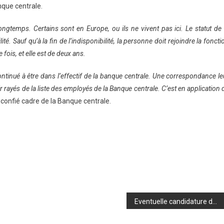
nque centrale.
ngtemps. Certains sont en Europe, ou ils ne vivent pas ici. Le statut de 
. Sauf qu’à la fin de l’indisponibilité, la personne doit rejoindre la foncti
 fois, et elle est de deux ans.
 continué à être dans l’effectif de la banque centrale. Une correspondance le
r rayés de la liste des employés de la Banque centrale. C’est en application 
 confié cadre de la Banque centrale.
Eventuelle candidature de Mamadi Doumbouya : Bah Oury « clarifie » sa position