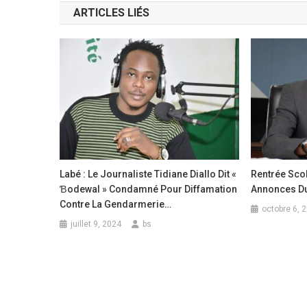
ARTICLES LIÉS
l’article
Labé : Le Journaliste Tidiane Diallo Dit «
Rentrée Scol
Ɓodewal » Condamné Pour Diffamation
Annonces Du
Contre La Gendarmerie…
octobre 6, 
juillet 9, 2024
bs