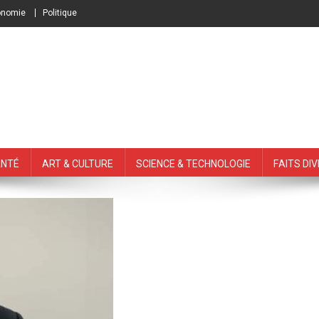
onomie
Politique
nté
Art & Culture
Science & Technologie
Faits Di