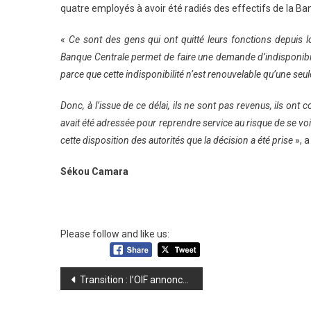
quatre employés à avoir été radiés des effectifs de la Ba
«
Ce sont des gens qui ont quitté leurs fonctions depuis lo
Banque Centrale permet de faire une demande d’indisponibilité
parce que cette indisponibilité n’est renouvelable qu’une seule
Donc, à l’issue de ce délai, ils ne sont pas revenus, ils ont
avait été adressée pour reprendre service au risque de se voi
cette disposition des autorités que la décision a été prise
», a
Sékou Camara
Please follow and like us:
Navigation
Transition : l’OIF annonce la levée totale de la suspension de la Guinée
de