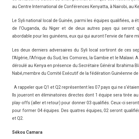
au Centre International de Conférences Kenyatta, à Nairobi, au K
Le Syli national local de Guinée, parmi les équipes qualifiées, a 
de l’Ouganda, du Niger et de deux autres pays qui seront q
abordable pour les guinéens, eux qui qui auront l’envie de faire mi
Les deux derniers adversaires du Syli local sortiront de ces sep
l’Algérie, l’Afrique du Sud, les Comores, la Gambie et le Malawi. A 
déroulé au Kenya en présence du Secrétaire Général Ibrahima 
Nabé,membre du Comité Exécutif de la fédération Guinéenne de 
A rappeler que Q1 et Q2 représentent les 07 pays qui ne s’étaie
Ils joueront en éliminatoires directes dont 1 équipe sera tirée au
play-offs (aller et retour) pour donner 03 qualifiés. Ceux-ci seront 
pour former 04 équipes. Des quatres équipes, 02 seront qualifié
et Q2.
Sékou Camara