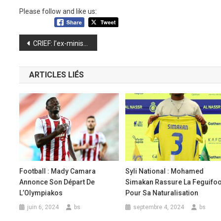
Please follow and like us:
Navigation
CRIEF: l’ex-ministre Ibrahima Kourouma poursuivi pour le détournement de près de 700 milliards gnf
de
ARTICLES LIÉS
l’article
Football : Mady Camara
Syli National : Mohamed
Annonce Son Départ De
Simakan Rassure La Feguifoo
L’Olympiakos
Pour Sa Naturalisation
juin 6, 2024
bs
septembre 4, 2024
bs