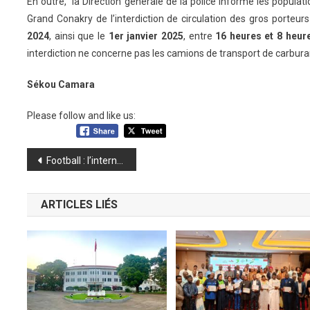
En outre, la Direction générale de la police informe les populati
Grand Conakry de l’interdiction de circulation des gros porteur
2024
, ainsi que le
1er janvier 2025
, entre
16 heures et 8 heur
interdiction ne concerne pas les camions de transport de carburan
Sékou Camara
Please follow and like us:
Navigation
Football : l’international guinéen, Sérhou Guirassy arrive ce soir à Conakry
de
ARTICLES LIÉS
l’article