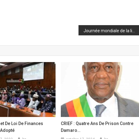
Journée mondiale de la liberté de la presse : le ministre Fana Soumah invite les médias au professionnalisme
jet De Loi De Finances
CRIEF : Quatre Ans De Prison Contre
4 Adopté
Damaro…