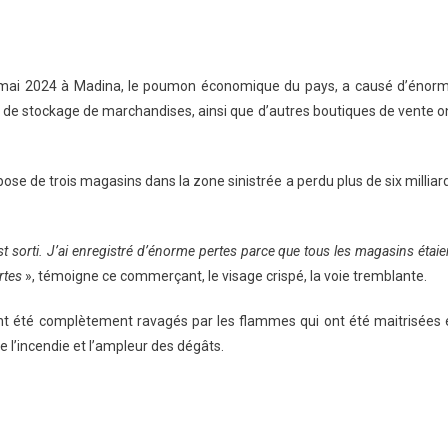
i 2 mai 2024 à Madina, le poumon économique du pays, a causé d’énor
s de stockage de marchandises, ainsi que d’autres boutiques de vente o
se de trois magasins dans la zone sinistrée a perdu plus de six milliar
sorti. J’ai enregistré d’énorme pertes parce que tous les magasins étaie
rtes
», témoigne ce commerçant, le visage crispé, la voie tremblante.
nt été complètement ravagés par les flammes qui ont été maitrisées 
de l’incendie et l’ampleur des dégâts.