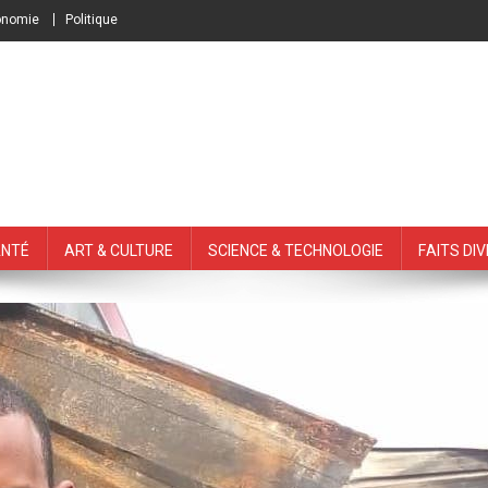
onomie
Politique
nté
Art & Culture
Science & Technologie
Faits Di