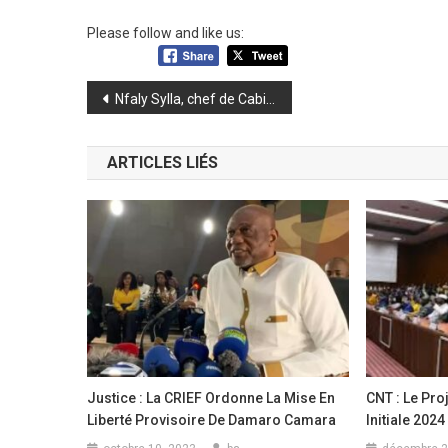
Please follow and like us:
Navigation
Nfaly Sylla, chef de Cabinet PTT : « Nous sommes en train de travailler pour améliorer les conditions du personnel… »
de
ARTICLES LIÉS
l’article
Justice : La CRIEF Ordonne La Mise En
CNT : Le Pro
Liberté Provisoire De Damaro Camara
Initiale 202