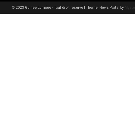
© 2023 Guinée Lumière - Tout droit réservé
|
Theme: News Portal by
Myste