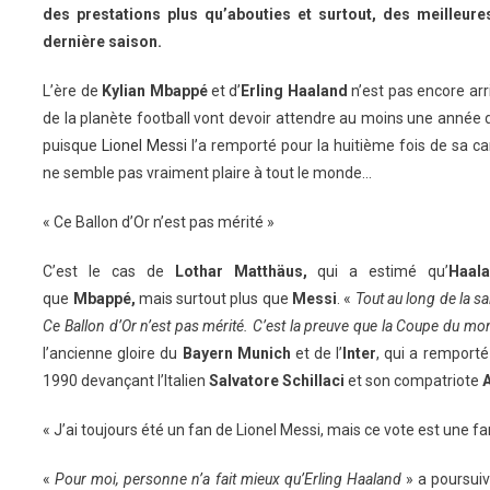
des prestations plus qu’abouties et surtout, des meilleure
dernière saison.
L’ère de
Kylian Mbappé
et d’
Erling Haaland
n’est pas encore arr
de la planète football vont devoir attendre au moins une année de
puisque
Lionel Messi
l’a remporté pour la huitième fois de sa ca
ne semble pas vraiment plaire à tout le monde…
« Ce Ballon d’Or n’est pas mérité »
C’est le cas de
Lothar Matthäus,
qui a estimé qu’
Haal
que
Mbappé,
mais surtout plus que
Messi
. «
Tout au long de la s
Ce Ballon d’Or n’est pas mérité. C’est la preuve que la Coupe du m
l’ancienne gloire du
Bayern Munich
et de l’
Inter
, qui a remporté
1990 devançant l’Italien
Salvatore Schillaci
et son compatriote
« J’ai toujours été un fan de Lionel Messi, mais ce vote est une far
«
Pour moi, personne n’a fait mieux qu’Erling Haaland
» a poursui