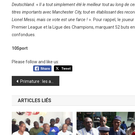
Deutschland
. «
Il a tout simplement été le meilleur tout au long de c
titres importants avec Manchester City, tout en établissant des recor
Lionel Messi, mais ce vote est une farce !
». Pour rappel, le joueu
Premier League et la Ligue des Champions, marquant 52 buts en
confondues.
10Sport
Please follow and like us:
Navigation
Primature : les actes administratifs établis par les ministères en examen (communiqué)
de
ARTICLES LIÉS
l’article